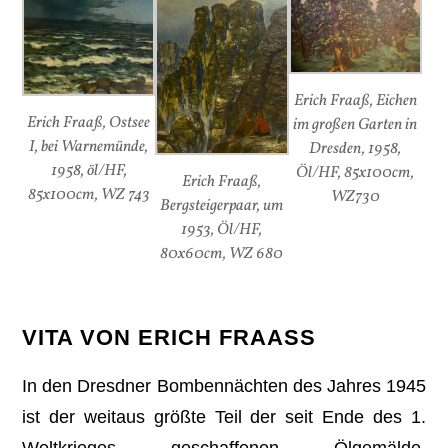
Erich Fraaß, Eichen
Erich Fraaß, Ostsee
im großen Garten in
I, bei Warnemünde,
Dresden, 1958,
1958, öl/HF,
Öl/HF, 85x100cm,
Erich Fraaß,
85x100cm, WZ 743
WZ730
Bergsteigerpaar, um
1953, Öl/HF,
80x60cm, WZ 680
VITA VON ERICH FRAASS
In den Dresdner Bombennächten des Jahres 1945
ist der weitaus größte Teil der seit Ende des 1.
Weltkrieges geschaffenen Ölgemälde,