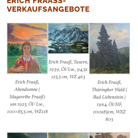
ERICH FRAASS- V
ERKAUFSANGEBOTE
Erich Fraaß, Tauern,
1939, Öl/Lw., 94,5x
125,5 cm, WZ 463
Erich Fraaß,
Erich Fraaß,
Abendsonne (
Thüringher Wald (
Magarethe Fraaß)
Bad Liebenstein )
um 1925, Öl/ Lw.,
1964, Öl/HF,
100×85,5 cm, WZ118
100x85cm, WEZ
803