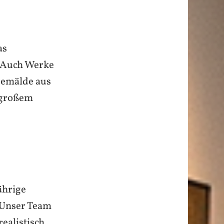
as
. Auch Werke
Gemälde aus
 großem
ährige
. Unser Team
ealistisch