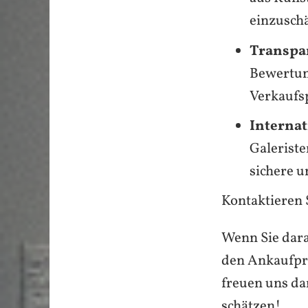
einzusch
Transpa
Bewertun
Verkaufs
Internat
Galerist
sichere u
Kontaktieren 
Wenn Sie dara
den Ankaufpro
freuen uns d
schätzen!