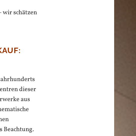
– wir schätzen
AUF:
 Jahrhunderts
entren dieser
erwerke aus
Thematische
chen
ns Beachtung.