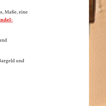
s, Maße, eine
ndel-
 und
 Bargeld und