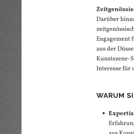
Zeitgenössi
Darüber hinau
zeitgenössisc
Engagement fü
aus der Düss
Kunstszene-S
Interesse für 
WARUM SI
Expertis
Erfahrung
aus Kunst