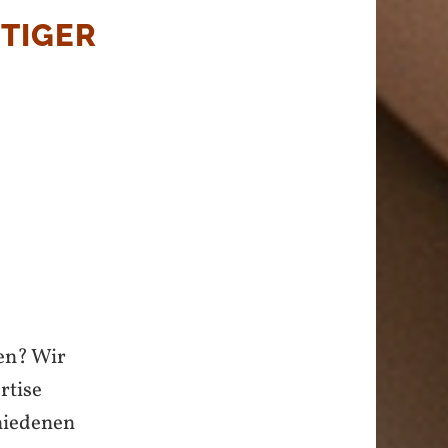
TIGER
fen? Wir
rtise
hiedenen