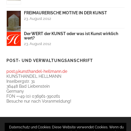
FREIMAURERISCHE MOTIVE IN DER KUNST
23. August 2012
Der WERT der KUNST oder was ist Kunst wirklich
wert?
23. August 2012
POST- UND VERWALTUNGSANSCHRIFT
post@kunsthandel-hellmann.de
KUNSTHANDEL HELLMANN
Inselbergstr. 31
36448 Bad Liebenstein
Germany
FON ++49 (0) 036961-390261
Besuche nur nach Voranmeldung!
Datenschutz und Cookies: Diese Website verwendet Cookies. Wenn du