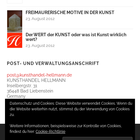
FREIMAURERISCHE MOTIVE IN DER KUNST
23. August 2012
Der WERT der KUNST oder was ist Kunst wirklich
wert?
23. August 2012
POST- UND VERWALTUNGSANSCHRIFT
post@kunsthandel-hellmann.de
KUNSTHANDEL HELLMANN
Inselbergstr. 31
36448 Bad Liebenstein
Germany
FON ++49 (0) 036961-390261
Datenschutz und Cookies: Diese Website verwendet Cookies. Wenn du
Besuche nur nach Voranmeldung!
die Website weiterhin nutzt, stimmst du der Verwendung von Cookies
zu.
Weitere Informationen, beispielsweise zur Kontrolle von Cookies,
findest du hier:
Cookie-Richtlinie